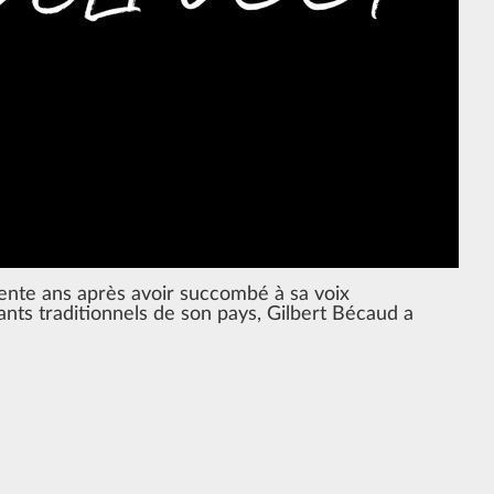
rente ans après avoir succombé à sa voix
ants traditionnels de son pays, Gilbert Bécaud a